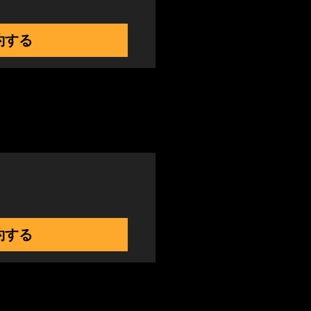
約する
約する