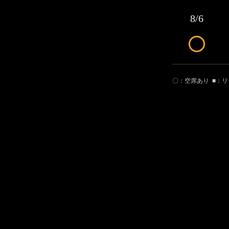
8/6
〇：空席あり
■：