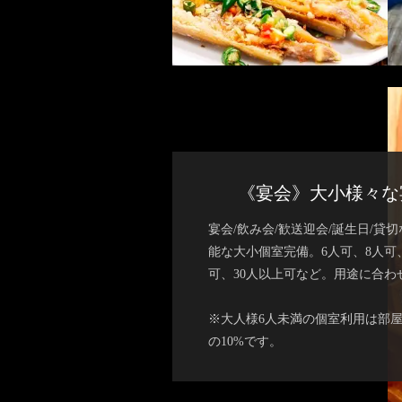
《宴会》大小様々な
宴会/飲み会/歓送迎会/誕生日/貸
能な大小個室完備。6人可、8人可、1
可、30人以上可など。用途に合わ
※大人様6人未満の個室利用は部
の10%です。