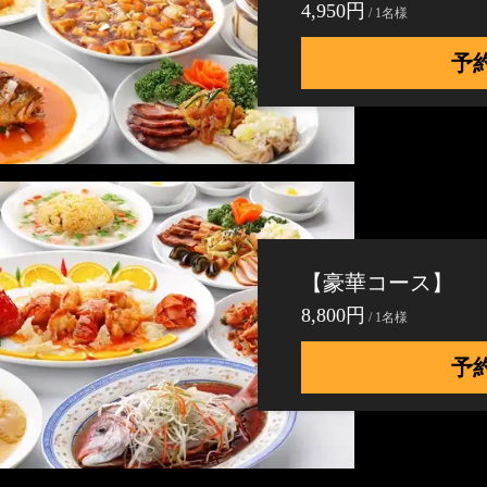
4,950円
/ 1名様
予
【豪華コース】
8,800円
/ 1名様
予