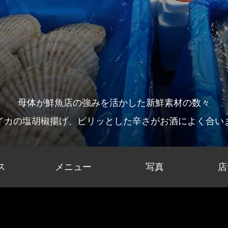
母体が鮮魚店の強みを活かした新鮮素材の数々
イカの塩胡椒揚げ、ピリッとした辛さがお酒によく合い
ス
メニュー
写真
店